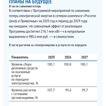
ПЛАНЫ НА БУДУЩЕЕ
В части снижения потерь
В соответствии с Программой мероприятий по снижению
потерь электрической энергии в сетевом комплексе «Россети
Центр и Приволжье» на 2025 год и период до 2029 года
мы ожидаем, что совокупный эффект от реализации
Программы достигнет 218,1 млн кВт • ч в натуральном
выражении и 980,4 млн руб. — в стоимостном.
В части расчетов за электроэнергию и услуги по ее передаче
Показатель
2025
2026
2027
2028
Уровень сбора
100,1
100,8
100,1
100,1
денежных средств
за оказанные
услуги
по передаче
электроэнергии, %
Уровень расчетов
107,7
99,6
99,7
99,7
с сетевыми
организациями, %