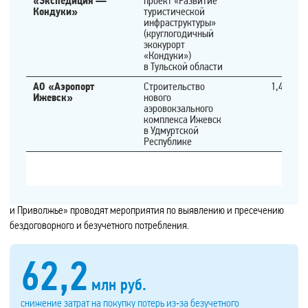
«Экспедиция —
проект «Развитие
Кондуки»
туристической
38,1
инфраструктуры»
1 290,4
1 188,5
1 209,8
(круглогодичный
32,1
экокурорт
1 072,9
«Кондуки»)
891,2
в Тульской области
АО «Аэропорт
Строительство
1,40
Ижевск»
нового
аэровокзального
2024
2022
2023
2024 (план)
2025 (план)
комплекса Ижевск
ИПУ, тыс. шт.
Доля ИПУ в общем объеме установленных приборов учета, %
в Удмуртской
Республике
Выявление неучтенного потребления электроэнергии
Для сокращения потерь электроэнергии «Россети Центр
и Приволжье» проводят мероприятия по выявлению и пресечению
бездоговорного и безучетного потребления.
62,2
млн руб.
снижение затрат на покупку потерь из‑за безучетного