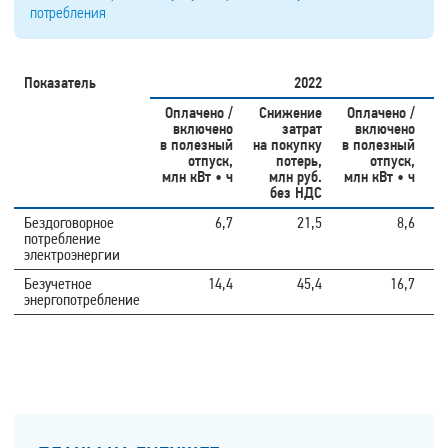
потребления
Показатель
2022
Оплачено /
Снижение
Оплачено /
включено
затрат
включено
в полезный
на покупку
в полезный
н
отпуск,
потерь,
отпуск,
млн кВт • ч
млн руб.
млн кВт • ч
без НДС
Бездоговорное
6,7
21,5
8,6
потребление
электроэнергии
Безучетное
14,4
45,4
16,7
энергопотребление