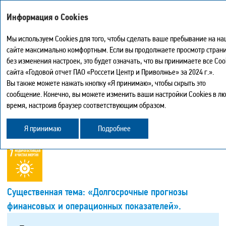
Интегрированный годовой отчет – 2024
Информация о Cookies
Мы используем Cookies для того, чтобы сделать ваше пребывание на н
ОПЕРАЦИОННЫЕ (НЕФИНАНСОВЫЕ)
сайте максимально комфортным. Если вы продолжаете просмотр стран
Мой отчет
0
РЕЗУЛЬТАТЫ
без изменения настроек, это будет означать, что вы принимаете все Coo
Версия для печати
сайта «Годовой отчет ПАО «Россети Центр и Приволжье» за 2024 г.».
Иска
Скачать PDF страницы
Вы также можете нажать кнопку «Я принимаю», чтобы скрыть это
Центр загрузки
сообщение. Конечно, вы можете изменить ваши настройки Cookies в л
Подробнее о разделе «Операционные (нефинансовые)
Карта сайта
время, настроив браузер соответствующим образом.
результаты»
в
PDF-версии
.
История просмотра
Поделиться
Я принимаю
Подробнее
Обратная связь
Существенная тема: «Долгосрочные прогнозы
финансовых и операционных показателей».