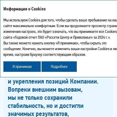
Интегрированный годовой отчет – 2024
Информация о Cookies
Мы используем Cookies для того, чтобы сделать ваше пребывание на н
ОБРАЩЕНИЕ ПРЕДСЕДАТЕЛЯ СОВЕТА
сайте максимально комфортным. Если вы продолжаете просмотр страни
Мой отчет
0
ДИРЕКТОРОВ
изменения настроек, это будет означать, что вы принимаете все Cookies
Версия для печати
сайта «Годовой отчет ПАО «Россети Центр и Приволжье» за 2024 г.».
Иска
Скачать PDF страницы
Вы также можете нажать кнопку «Я принимаю», чтобы скрыть это
GRI 2‑12
GRI 2‑22
МЭР 1
Центр загрузки
сообщение. Конечно, вы можете изменить ваши настройки Cookies в л
Карта сайта
время, настроив браузер соответствующим образом.
История просмотра
Поделиться
Я принимаю
Подробнее
2024 год стал важным этапом роста
Обратная связь
и укрепления позиций Компании.
Вопреки внешним вызовам,
мы не только сохранили
стабильность, но и достигли
значимых результатов,