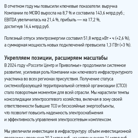
В отчетном году мы повысили ключевые показатели: выручка
Компании по МСФО выросла на 8,7 % и составила 143,6 млрд руб.;
EBITDA увеличилась на 21,4 %, прибыль — на 17,2 %,
достигнув 16,4 млрд руб.
Полезный отпуск электроэнергии составил 51,8 млрд кВт • ч (+2,6 %),
а суммарная мощность новых подключений превысила 1,3 ГВт (+3 %).
Укрепляем позиции, расширяем масштабы
В 2024 году «Россети Центр и Приволжье» продолжили системное
развитие, усиливая роль Компании как ключевого инфраструктурного
участника во всех регионах присутствия. Получение статуса
системообразующей территориальной сетевой организации (СТСО)
стало поворотным моментом для всей отрасли. Мы нарастили темпы
консолидации электросетевого хозяйства, включая в зону своей
ответственности бывшие ТСО и бесхозяйные энергообъекты,
что позволит повысить надежность электроснабжения
и эффективность управления электросетевым комплексом.
Мы увеличили инвестиции в инфраструктуру: объем инвестиционной
программы превысил 30,3 млрд руб., из которых около 14 млрд руб.