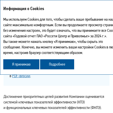
Интегрированный годовой отчет – 2024
Информация о Cookies
Мы используем Cookies для того, чтобы сделать ваше пребывание на н
КЛЮЧЕВЫЕ ПОКАЗАТЕЛИ
сайте максимально комфортным. Если вы продолжаете просмотр стран
Мой отчет
0
ЭФФЕКТИВНОСТИ, ФУНКЦИОНАЛЬНЫЕ
без изменения настроек, это будет означать, что вы принимаете все Coo
Версия для печати
сайта «Годовой отчет ПАО «Россети Центр и Приволжье» за 2024 г.».
КЛЮЧЕВЫЕ ПОКАЗАТЕЛИ
Иска
Скачать PDF страницы
Вы также можете нажать кнопку «Я принимаю», чтобы скрыть это
ЭФФЕКТИВНОСТИ
Центр загрузки
сообщение. Конечно, вы можете изменить ваши настройки Cookies в л
Карта сайта
время, настроив браузер соответствующим образом.
История просмотра
Поделиться
Я принимаю
Подробнее
Подробнее о разделе «Ключевые показатели эффективности,
функциональные ключевые показатели эффективности»
Обратная связь
в
PDF-версии
.
Достижение приоритетных целей развития Компании оценивается
системой ключевых показателей эффективности (КПЭ)
и функциональных ключевых показателей эффективности (ФКПЭ).