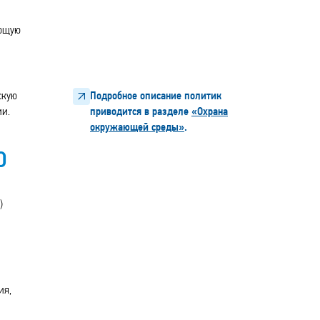
ающую
скую
Подробное описание политик
ии.
приводится в разделе
«Охрана
окружающей среды»
.
О
)
ия,