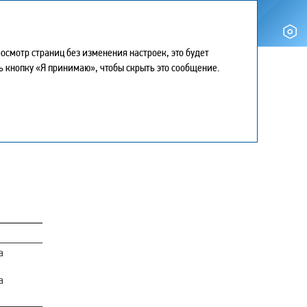
смотр страниц без изменения настроек, это будет
ть кнопку «Я принимаю», чтобы скрыть это сообщение.
Мой отчет
0
Версия для печати
Искать
Скачать PDF страницы
Центр загрузки
ой
Карта сайта
История просмотра
Поделиться
Обратная связь
а
а