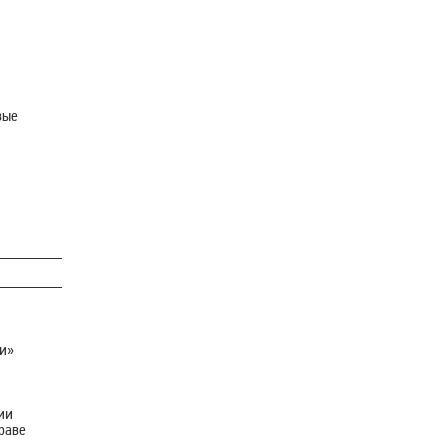
вые
ти»
ии
праве