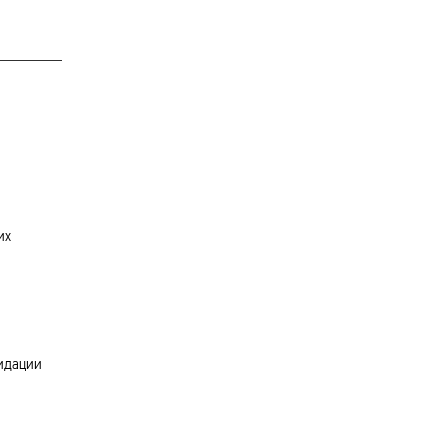
их
видации