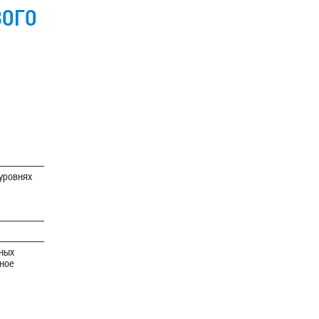
ВОГО
уровнях
дных
ьное