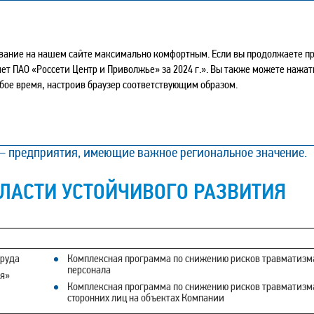
Интегрированный годовой отчет – 2024
ывание на нашем сайте максимально комфортным. Если вы продолжаете про
тчет ПАО «Россети Центр и Приволжье» за 2024 г.». Вы также можете нажа
ЧИВЫМ РАЗВИТИЕМ
бое время, настроив браузер соответствующим образом.
ической отрасли на территории девяти субъектов Российск
 предприятия, имеющие важное региональное значение.
ЛАСТИ УСТОЙЧИВОГО РАЗВИТИЯ
труда
Комплексная программа по снижению рисков травматизм
персонала
ля»
Комплексная программа по снижению рисков травматизм
сторонних лиц на объектах Компании